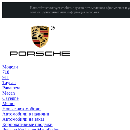
Наш сайт использует cookies с целью оптимального оформления и у
cookies.
Дополнительная информация о cookies.
Модели
718
911
Taycan
Panamera
Macan
Cayenne
Меню
Новые автомобили
Автомобили в наличии
Автомобили на заказ
Корпоративные продажи
Porsche Exclusive Manufaktur