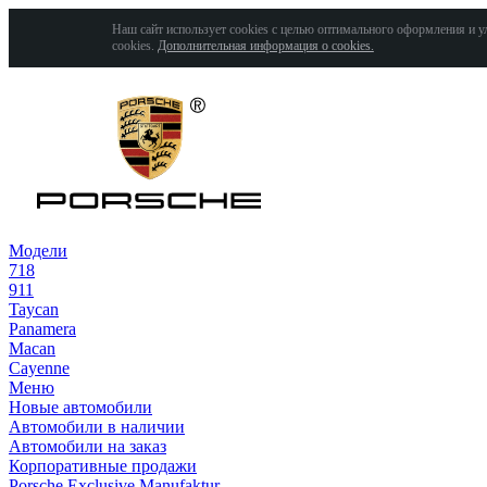
Наш сайт использует cookies с целью оптимального оформления и у
cookies.
Дополнительная информация о cookies.
Модели
718
911
Taycan
Panamera
Macan
Cayenne
Меню
Новые автомобили
Автомобили в наличии
Автомобили на заказ
Корпоративные продажи
Porsche Exclusive Manufaktur